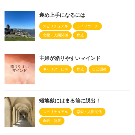
褒め上手になるには
スピリチュアル
ライフコーチ
恋愛・人間関係
育児
主婦が陥りやすいマインド
キャリア・仕事
育児
自己開発
蟻地獄にはまる前に脱出！
スピリチュアル
恋愛・人間関係
金銭・健康