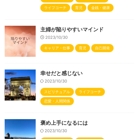
ライフコーチ
育児
金銭・健康
主婦が陥りやすいマインド
2023/10/30
キャリア・仕事
育児
自己開発
幸せだと感じない
2023/10/30
スピリチュアル
ライフコーチ
恋愛・人間関係
褒め上手になるには
2023/10/30